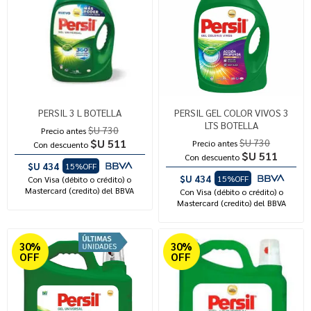
PERSIL 3 L BOTELLA
PERSIL GEL COLOR VIVOS 3
LTS BOTELLA
$U 730
Precio antes
$U 511
$U 730
Precio antes
Con descuento
$U 511
Con descuento
$U 434
15%OFF
$U 434
15%OFF
Con Visa (débito o crédito) o
Mastercard (credito) del BBVA
Con Visa (débito o crédito) o
Mastercard (credito) del BBVA
30%
30%
OFF
OFF