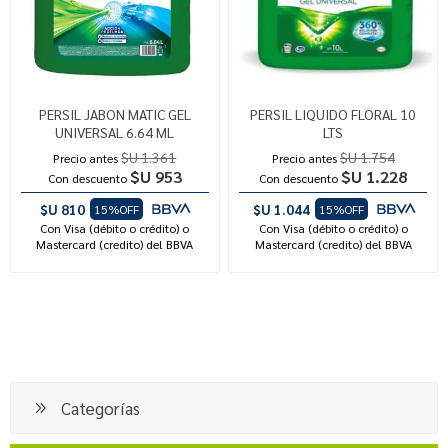
PERSIL JABON MATIC GEL
PERSIL LIQUIDO FLORAL 10
UNIVERSAL 6.64 ML
LTS
$U 1.361
$U 1.754
Precio antes
Precio antes
$U 953
$U 1.228
Con descuento
Con descuento
$U 810
$U 1.044
15%OFF
15%OFF
Con Visa (débito o crédito) o
Con Visa (débito o crédito) o
Mastercard (credito) del BBVA
Mastercard (credito) del BBVA
Categorías