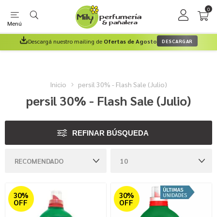
0
Menú
Descargá nuestro mailing de
Ofertas de Agosto
DESCARGAR
Inicio
persil 30% - Flash Sale (Julio)
persil 30% - Flash Sale (Julio)
REFINAR BÚSQUEDA
30%
30%
OFF
OFF