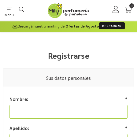
0
Menú
Descargá nuestro mailing de
Ofertas de Agosto
DESCARGAR
Registrarse
Sus datos personales
Nombre:
*
Apellido:
*